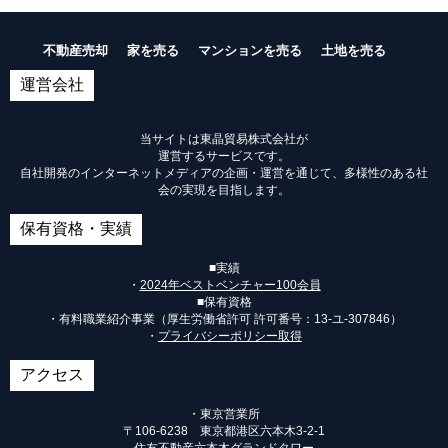
不動産売却
家を売る
マンションを売る
土地を売る
運営会社
当サイトは東晶貿易株式会社が
運営するサービスです。
自社開発のインターネットメディアの企画・運営を通じて、多様性のある社
会の実現を目指します。
保有資格・実績
■実績
・
2024年ベストベンチャー100会員
■保有資格
・有料職業紹介事業（厚生労働省許可 許可番号：
13-ユ-307846
）
・
プライバシーポリシー取得
アクセス
・東京営業所
〒106-6238 東京都港区六本木3-2-1