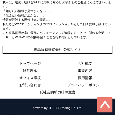
我々は、進化し続けるWEBに柔軟に対応しお客さまのご要望に応えてまいりま
す。
「知りたい情報が見つからない…」
「伝えたい情報が届かない…」
情報が混雑する現代社会の問題に、
私たちはWebマーケティングのプロフェッショナルとして日々挑戦し続けてい
ます。
また東晶貿易が常に最高のパフォーマンスを追求することで、関わる企業・ユ
ーザーとWIN-WINの関係を築くことを行動指針としています。
東晶貿易株式会社 公式サイト
トップページ
会社概要
経営理念
事業内容
オフィス環境
採用情報
お問い合わせ
プライバシーポリシー
反社会的勢力排除宣言
powerd by TOSHO Trading Co. Ltd.