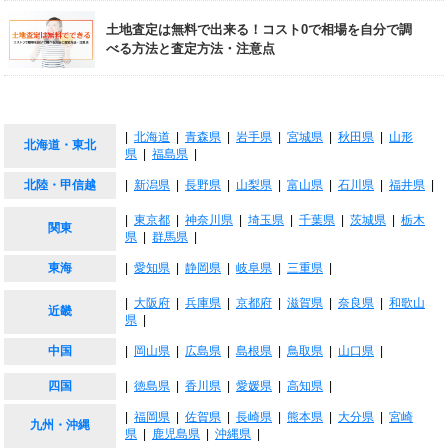
土地査定は無料で出来る！コスト0で相場を自分で調
べる方法と査定方法・注意点
|
北海道
|
青森県
|
岩手県
|
宮城県
|
秋田県
|
山形
北海道・東北
県
|
福島県
|
北陸・甲信越
|
新潟県
|
長野県
|
山梨県
|
富山県
|
石川県
|
福井県
|
|
東京都
|
神奈川県
|
埼玉県
|
千葉県
|
茨城県
|
栃木
関東
県
|
群馬県
|
東海
|
愛知県
|
静岡県
|
岐阜県
|
三重県
|
|
大阪府
|
兵庫県
|
京都府
|
滋賀県
|
奈良県
|
和歌山
近畿
県
|
中国
|
岡山県
|
広島県
|
島根県
|
鳥取県
|
山口県
|
四国
|
徳島県
|
香川県
|
愛媛県
|
高知県
|
|
福岡県
|
佐賀県
|
長崎県
|
熊本県
|
大分県
|
宮崎
九州・沖縄
県
|
鹿児島県
|
沖縄県
|