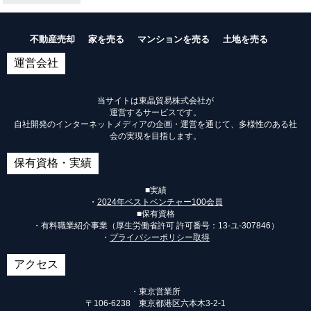
不動産売却
家を売る
マンションを売る
土地を売る
運営会社
当サイトは東晶貿易株式会社が
運営するサービスです。
自社開発のインターネットメディアの企画・運営を通じて、多様性のある社
会の実現を目指します。
保有資格・実績
■実績
・
2024年ベストベンチャー100会員
■保有資格
・有料職業紹介事業（厚生労働省許可 許可番号：
13-ユ-307846
）
・
プライバシーポリシー取得
アクセス
・東京営業所
〒106-6238 東京都港区六本木3-2-1