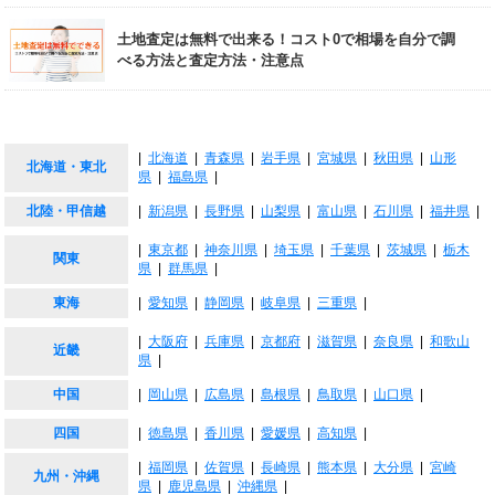
土地査定は無料で出来る！コスト0で相場を自分で調
べる方法と査定方法・注意点
|
北海道
|
青森県
|
岩手県
|
宮城県
|
秋田県
|
山形
北海道・東北
県
|
福島県
|
北陸・甲信越
|
新潟県
|
長野県
|
山梨県
|
富山県
|
石川県
|
福井県
|
|
東京都
|
神奈川県
|
埼玉県
|
千葉県
|
茨城県
|
栃木
関東
県
|
群馬県
|
東海
|
愛知県
|
静岡県
|
岐阜県
|
三重県
|
|
大阪府
|
兵庫県
|
京都府
|
滋賀県
|
奈良県
|
和歌山
近畿
県
|
中国
|
岡山県
|
広島県
|
島根県
|
鳥取県
|
山口県
|
四国
|
徳島県
|
香川県
|
愛媛県
|
高知県
|
|
福岡県
|
佐賀県
|
長崎県
|
熊本県
|
大分県
|
宮崎
九州・沖縄
県
|
鹿児島県
|
沖縄県
|