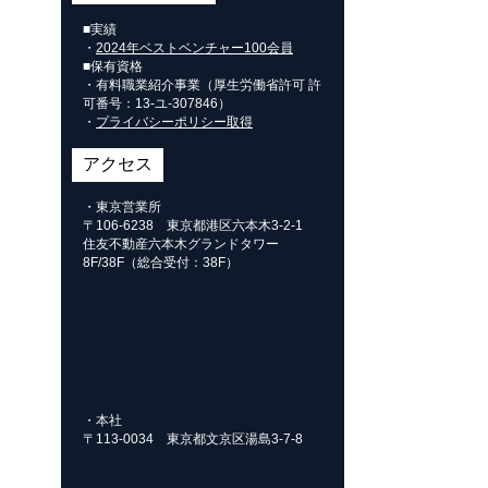
■実績
・
2024年ベストベンチャー100会員
■保有資格
・有料職業紹介事業（厚生労働省許可 許
可番号：
13-ユ-307846
）
・
プライバシーポリシー取得
アクセス
・東京営業所
〒106-6238 東京都港区六本木3-2-1
住友不動産六本木グランドタワー
8F/38F（総合受付：38F）
・本社
〒113-0034 東京都文京区湯島3-7-8