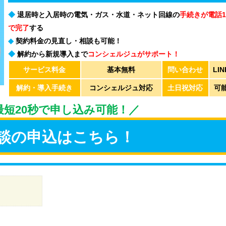
◆
退居時と入居時の電気・ガス・水道・ネット回線の
手続きが電話
で完了
する
◆
契約料金の見直し・相談も可能！
◆
解約から新規導入まで
コンシェルジュがサポート！
サービス料金
基本無料
問い合わせ
LIN
解約・導入手続き
コンシェルジュ対応
土日祝対応
可
で最短20秒で申し込み可能！／
談の申込はこちら！