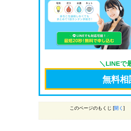
＼LINE
無料相
このページのもくじ
[
開く
]