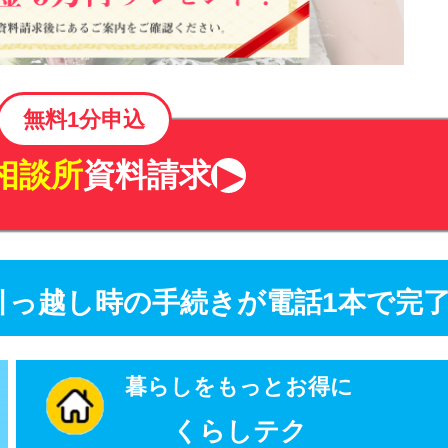
無料1分申込
相談所
資料請求
】引っ越し時の手続きが電話1本で完
暮らしをもっとお得に
くらしテク