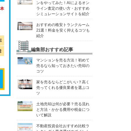
ンをやってみた！AIによるオン
ライン査定の使い方・おすすめ
1本
シミュレーションサイトを紹介
おすすめの格安トランクルーム
21選！料金を安く抑えるコツも
紹介
E
編集部おすすめ記事
能
マンションを売る方法！初めて
売るなら知っておきたい売却の
コツ
家を売るならどこがいい？高く
売ってくれる優良業者を選ぶコ
ツ
土地売却は何が必要？売る流れ
と方法・かかる費用や税金につ
いて解説
不動産投資会社おすすめ比較ラ