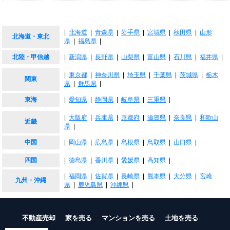
|
北海道
|
青森県
|
岩手県
|
宮城県
|
秋田県
|
山形
北海道・東北
県
|
福島県
|
北陸・甲信越
|
新潟県
|
長野県
|
山梨県
|
富山県
|
石川県
|
福井県
|
|
東京都
|
神奈川県
|
埼玉県
|
千葉県
|
茨城県
|
栃木
関東
県
|
群馬県
|
東海
|
愛知県
|
静岡県
|
岐阜県
|
三重県
|
|
大阪府
|
兵庫県
|
京都府
|
滋賀県
|
奈良県
|
和歌山
近畿
県
|
中国
|
岡山県
|
広島県
|
島根県
|
鳥取県
|
山口県
|
四国
|
徳島県
|
香川県
|
愛媛県
|
高知県
|
|
福岡県
|
佐賀県
|
長崎県
|
熊本県
|
大分県
|
宮崎
九州・沖縄
県
|
鹿児島県
|
沖縄県
|
不動産売却
家を売る
マンションを売る
土地を売る