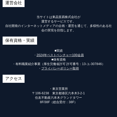
運営会社
当サイトは東晶貿易株式会社が
運営するサービスです。
自社開発のインターネットメディアの企画・運営を通じて、多様性のある社
会の実現を目指します。
保有資格・実績
■実績
・
2024年ベストベンチャー100会員
■保有資格
・有料職業紹介事業（厚生労働省許可 許可番号：
13-ユ-307846
）
・
プライバシーポリシー取得
アクセス
・東京営業所
〒106-6238 東京都港区六本木3-2-1
住友不動産六本木グランドタワー
8F/38F（総合受付：38F）