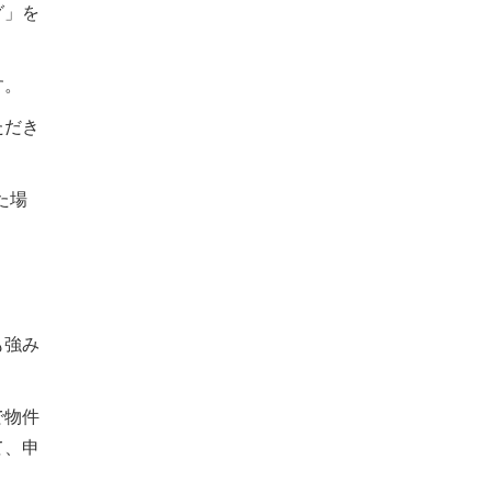
グ」を
す。
ただき
た場
も強み
で物件
て、申