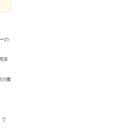
ーの
EB
理の獲
くて