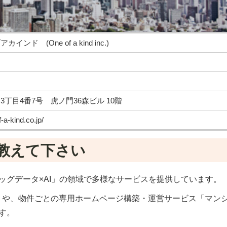
ド (One of a kind inc.)
丁目4番7号 虎ノ門36森ビル 10階
-a-kind.co.jp/
を教えて下さい
ッグデータ×AI」の領域で多様なサービスを提供しています。
」や、物件ごとの専用ホームページ構築・運営サービス「マン
ます。