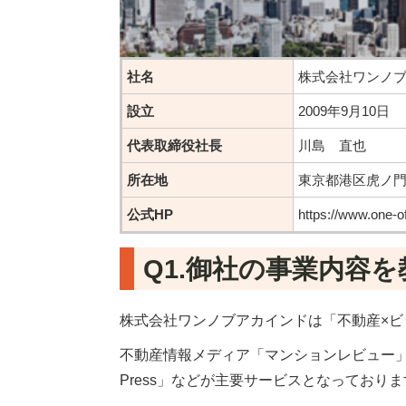
社名
株式会社ワンノブアカイン
設立
2009年9月10日
代表取締役社長
川島 直也
所在地
東京都港区虎ノ門3
公式HP
https://www.one-of
Q1.御社の事業内容
株式会社ワンノブアカインドは「不動産×ビ
不動産情報メディア「マンションレビュー
Press」などが主要サービスとなっており