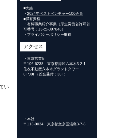
■実績
・
2024年ベストベンチャー100会員
■保有資格
・有料職業紹介事業（厚生労働省許可 許
可番号：
13-ユ-307846
）
・
プライバシーポリシー取得
アクセス
・東京営業所
〒106-6238 東京都港区六本木3-2-1
住友不動産六本木グランドタワー
8F/38F（総合受付：38F）
てい
・本社
〒113-0034 東京都文京区湯島3-7-8