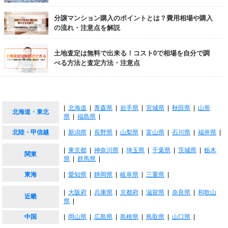
分譲マンション購入のポイントとは？費用相場や購入
の流れ・注意点を解説
土地査定は無料で出来る！コスト0で相場を自分で調
べる方法と査定方法・注意点
|
北海道
|
青森県
|
岩手県
|
宮城県
|
秋田県
|
山形
北海道・東北
県
|
福島県
|
北陸・甲信越
|
新潟県
|
長野県
|
山梨県
|
富山県
|
石川県
|
福井県
|
|
東京都
|
神奈川県
|
埼玉県
|
千葉県
|
茨城県
|
栃木
関東
県
|
群馬県
|
東海
|
愛知県
|
静岡県
|
岐阜県
|
三重県
|
|
大阪府
|
兵庫県
|
京都府
|
滋賀県
|
奈良県
|
和歌山
近畿
県
|
中国
|
岡山県
|
広島県
|
島根県
|
鳥取県
|
山口県
|