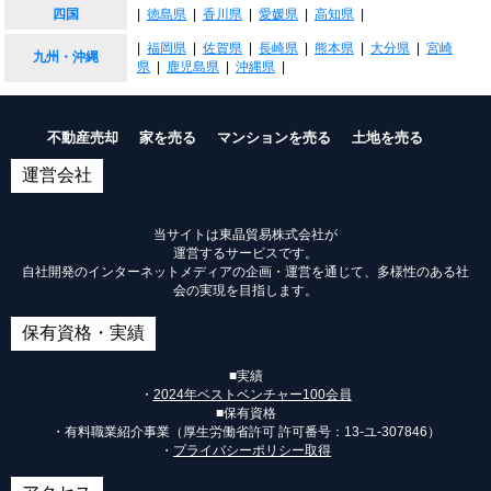
四国
|
徳島県
|
香川県
|
愛媛県
|
高知県
|
|
福岡県
|
佐賀県
|
長崎県
|
熊本県
|
大分県
|
宮崎
九州・沖縄
県
|
鹿児島県
|
沖縄県
|
不動産売却
家を売る
マンションを売る
土地を売る
運営会社
当サイトは東晶貿易株式会社が
運営するサービスです。
自社開発のインターネットメディアの企画・運営を通じて、多様性のある社
会の実現を目指します。
保有資格・実績
■実績
・
2024年ベストベンチャー100会員
■保有資格
・有料職業紹介事業（厚生労働省許可 許可番号：
13-ユ-307846
）
・
プライバシーポリシー取得