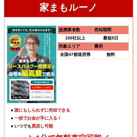
家まもルーノ
提携業者数
売却期間
100社以上
最短5日
対象エリア
費用
全国47都道府県
無料
●
誰にもしられずに売却できる
●
一括でお金が手に入る！
● いつでも
買戻し可能