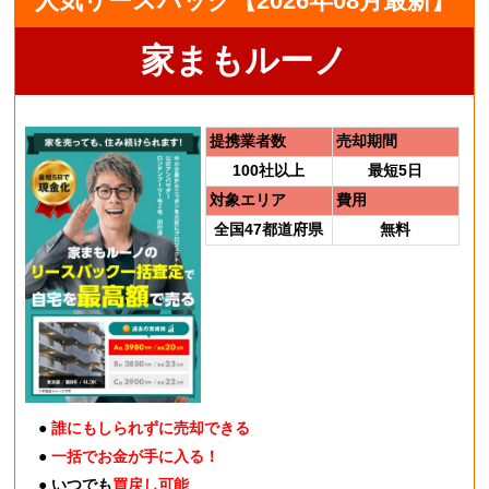
人気リースバック【2026年08月最新】
家まもルーノ
提携業者数
売却期間
100社以上
最短5日
対象エリア
費用
全国47都道府県
無料
●
誰にもしられずに売却できる
●
一括でお金が手に入る！
● いつでも
買戻し可能